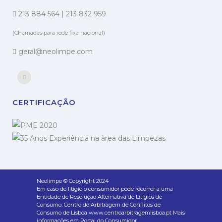
213 884 564
|
213 832 959
(Chamadas para rede fixa nacional)
geral@neolimpe.com
CERTIFICAÇÃO
Neolimpe © Copyright 2024
Em caso de litígio o consumidor pode recorrer a uma
Entidade de Resolução Alternativa de Litígios de
Consumo. Centro de Arbitragem de Conflitos de
Consumo de Lisboa www.centroarbitragemlisboa.pt Mais
informações em Portal do Consumidor